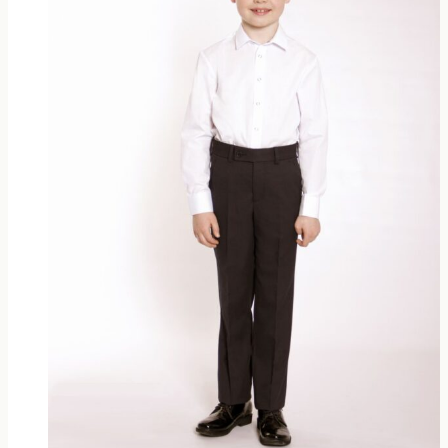
выбрать
на
странице
товара.