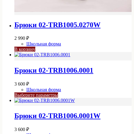
Брюки 02-TRB1005.0270W
2 990
₽
Школьная форма
В корзину
Брюки 02-TRB1006.0001
3 600
₽
Школьная форма
Этот
Выберите параметры
товар
имеет
несколько
Брюки 02-TRB1006.0001W
вариаций.
Опции
можно
3 600
₽
выбрать