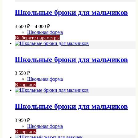
Школьные брюки для мальчиков
Диапазон
3 600
₽
–
4 000
₽
цен:
Школьная форма
3
Этот
Выберите параметры
600 ₽
товар
–
имеет
4
несколько
Школьные брюки для мальчиков
вариаций.
000 ₽
Опции
можно
3 550
₽
выбрать
Школьная форма
на
В корзину
странице
товара.
Школьные брюки для мальчиков
3 950
₽
Школьная форма
В корзину