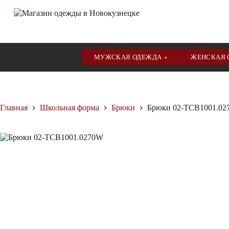
МУЖСКАЯ ОДЕЖДА
ЖЕНСКАЯ
▾
Перейти
к
сути
Главная
Школьная форма
Брюки
Брюки 02-TCB1001.0