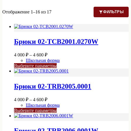
Отображение 1–16 из 17
ФИЛЬТРЫ
Брюки 02-TCB2001.0270W
Диапазон
4 000
₽
–
4 600
₽
цен:
Школьная форма
4
Этот
Выберите параметры
000 ₽
товар
–
имеет
4
несколько
Брюки 02-TRB2005.0001
вариаций.
600 ₽
Опции
можно
Диапазон
4 000
₽
–
4 600
₽
выбрать
цен:
Школьная форма
на
4
Этот
Выберите параметры
странице
000 ₽
товар
товара.
–
имеет
4
несколько
Брюки 02-TRB2006.0001W