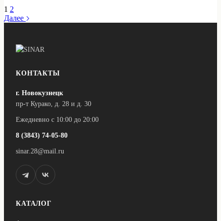
950 ₽
товар
товара.
1
2
–
имеет
Далее
3
несколько
вариаций.
200 ₽
Опции
можно
выбрать
на
странице
КОНТАКТЫ
товара.
г. Новокузнецк
пр-т Курако, д. 28 и д. 30
Ежедневно с 10:00 до 20:00
8 (3843) 74-05-80
sinar.28@mail.ru
КАТАЛОГ