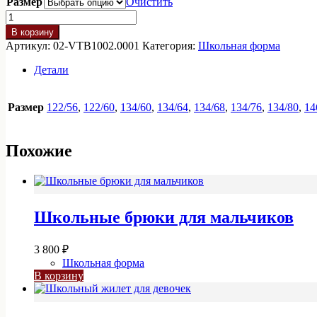
Размер
Очистить
050 ₽
Количество
–
товара
В корзину
3
Жилет
Артикул:
02-VTB1002.0001
Категория:
Школьная форма
костюмный
250 ₽
02-
Детали
VTB1002.0001
Размер
122/56
,
122/60
,
134/60
,
134/64
,
134/68
,
134/76
,
134/80
,
14
Похожие
Школьные брюки для мальчиков
3 800
₽
Школьная форма
В корзину