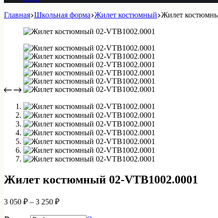
Главная
Школьная форма
Жилет костюмный
Жилет костюмны
Жилет костюмный 02-VTB1002.0001
Диапазон
3 050
₽
–
3 250
₽
цен:
3