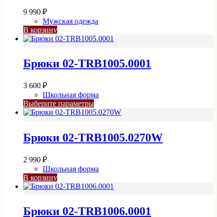
9 990
₽
Мужская одежда
В корзину
Брюки 02-TRB1005.0001
3 600
₽
Школьная форма
Этот
Выберите параметры
товар
имеет
несколько
Брюки 02-TRB1005.0270W
вариаций.
Опции
можно
2 990
₽
выбрать
Школьная форма
на
В корзину
странице
товара.
Брюки 02-TRB1006.0001