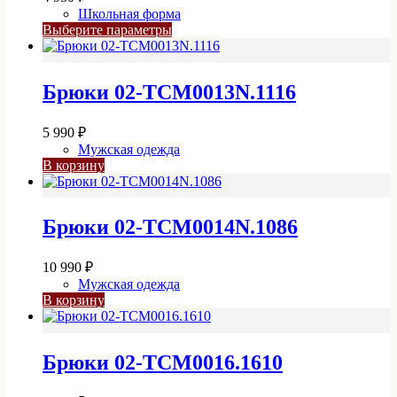
выбрать
Школьная форма
на
Этот
Выберите параметры
странице
товар
товара.
имеет
несколько
Брюки 02-TCM0013N.1116
вариаций.
Опции
можно
5 990
₽
выбрать
Мужская одежда
на
В корзину
странице
товара.
Брюки 02-TCM0014N.1086
10 990
₽
Мужская одежда
В корзину
Брюки 02-TCM0016.1610