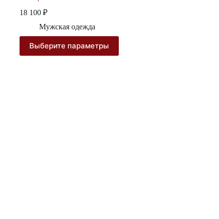
18 100
₽
Мужская одежда
Этот
Выберите параметры
товар
имеет
несколько
вариаций.
Опции
можно
выбрать
на
странице
товара.