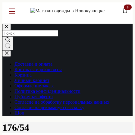
0
☰
Перейти
к
сути
Ничего
не
найдено
Доставка и оплата
Контакты и реквизиты
Корзина
Личный кабинет
Оформление заказа
Политика конфиденциальности
Публичная оферта
Согласие на обработку персональных данных
Согласие на рекламную рассылку
Шоп
176/54