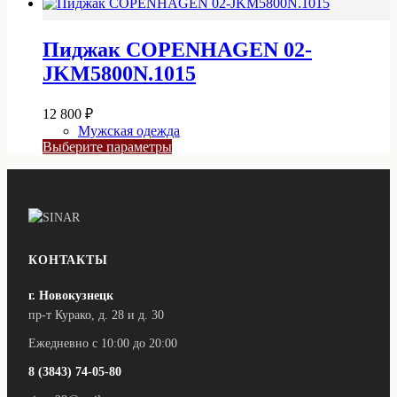
товар
имеет
несколько
Пиджак COPENHAGEN 02-
вариаций.
Опции
JKM5800N.1015
можно
выбрать
12 800
₽
на
странице
Мужская одежда
Этот
товара.
Выберите параметры
товар
имеет
несколько
вариаций.
Опции
можно
выбрать
КОНТАКТЫ
на
странице
г. Новокузнецк
товара.
пр-т Курако, д. 28 и д. 30
Ежедневно с 10:00 до 20:00
8 (3843) 74-05-80