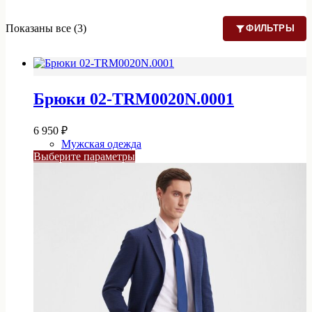
Показаны все (3)
ФИЛЬТРЫ
Брюки 02-TRM0020N.0001
6 950
₽
Мужская одежда
Этот
Выберите параметры
товар
имеет
несколько
вариаций.
Опции
можно
выбрать
на
странице
товара.