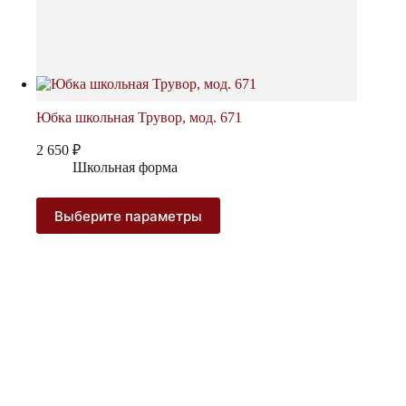
Юбка школьная Трувор, мод. 671
2 650
₽
Школьная форма
Этот
Выберите параметры
товар
имеет
несколько
вариаций.
Опции
можно
выбрать
на
странице
товара.