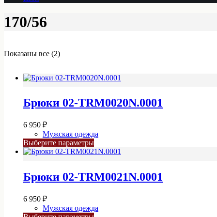
170/56
Показаны все (2)
Брюки 02-TRM0020N.0001
6 950
₽
Мужская одежда
Этот
Выберите параметры
товар
имеет
несколько
Брюки 02-TRM0021N.0001
вариаций.
Опции
можно
6 950
₽
выбрать
Мужская одежда
на
Этот
Выберите параметры