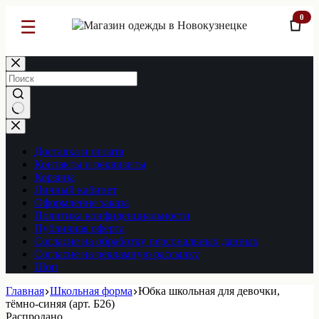
0
☰
Перейти
к
сути
Ничего
не
найдено
Доставка и оплата
Контакты и реквизиты
Корзина
Личный кабинет
Оформление заказа
Политика конфиденциальности
Публичная оферта
Согласие на обработку персональных данных
Согласие на рекламную рассылку
Шоп
Главная
Школьная форма
Юбка школьная для девочки,
тёмно-синяя (арт. Б26)
Распродано