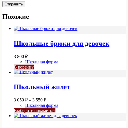
Отправить
Похожие
Школьные брюки для девочек
3 800
₽
Школьная форма
В корзину
Школьный жилет
Диапазон
3 050
₽
–
3 550
₽
цен:
Школьная форма
3
Этот
Выберите параметры
050 ₽
товар
–
имеет
3
несколько