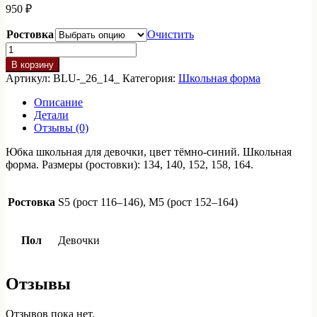
950
₽
Ростовка
Очистить
Количество
товара
В корзину
Юбка
Артикул:
BLU-_26_14_
Категория:
Школьная форма
школьная
для
Описание
девочки,
Детали
тёмно-
Отзывы (0)
синяя
(арт.
Юбка школьная для девочки, цвет тёмно-синий. Школьная
Б26)
форма. Размеры (ростовки): 134, 140, 152, 158, 164.
Ростовка
S5 (рост 116–146), M5 (рост 152–164)
Пол
Девочки
Отзывы
Отзывов пока нет.