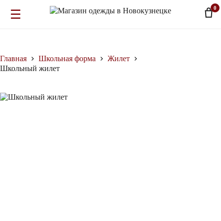
0
☰
Перейти
к
сути
Главная
Школьная форма
Жилет
Школьный жилет