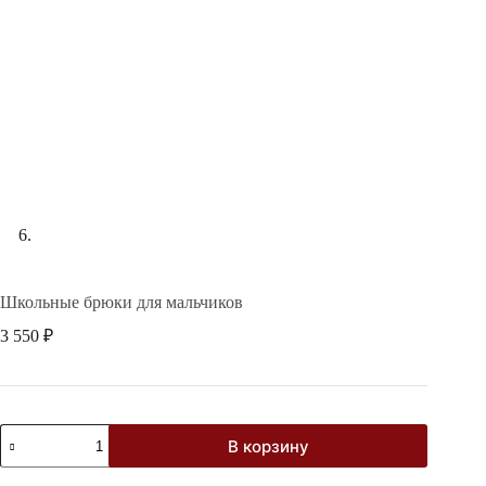
Школьные брюки для мальчиков
3 550
₽
Количество
В корзину
товара
Школьные