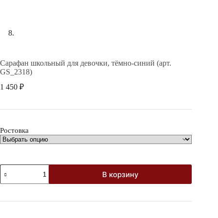
Сарафан школьный для девочки, тёмно-синий (арт.
GS_2318)
1 450
₽
Ростовка
Количество
В корзину
товара
Сарафан
школьный
для
девочки,
тёмно-