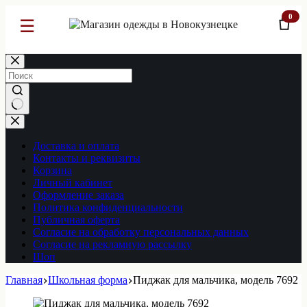
0
☰
Перейти
к
сути
Ничего
не
найдено
Доставка и оплата
Контакты и реквизиты
Корзина
Личный кабинет
Оформление заказа
Политика конфиденциальности
Публичная оферта
Согласие на обработку персональных данных
Согласие на рекламную рассылку
Шоп
Главная
Школьная форма
Пиджак для мальчика, модель 7692