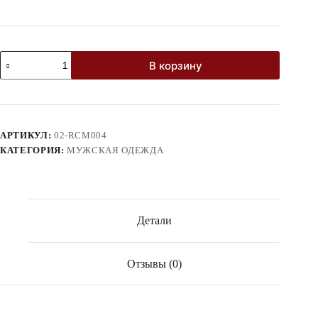
Количество
В корзину
товара
Мужской
плащ
АРТИКУЛ:
02-RCM004
КАТЕГОРИЯ:
МУЖСКАЯ ОДЕЖДА
Детали
Отзывы (0)