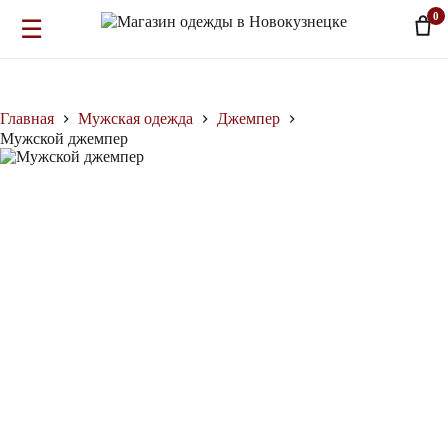
0
☰
Перейти
к
сути
Главная
Мужская одежда
Джемпер
Мужской джемпер