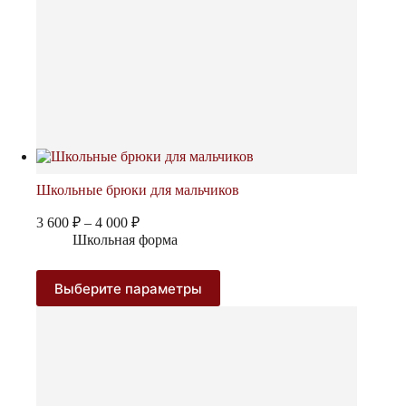
Школьные брюки для мальчиков
Диапазон
3 600
₽
–
4 000
₽
цен:
Школьная форма
3
600 ₽
Этот
Выберите параметры
–
товар
4
имеет
000 ₽
несколько
вариаций.
Опции
можно
выбрать