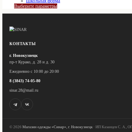
Школьная форма
3
Этот
Выберите параметры
600 ₽
товар
–
имеет
4
несколько
вариаций.
000 ₽
Опции
можно
выбрать
КОНТАКТЫ
на
странице
г. Новокузнецк
товара.
пр-т Курако, д. 28 и д. 30
Ежедневно с 10:00 до 20:00
8 (3843) 74-05-80
sinar.28@mail.ru
© 2026
Магазин одежды «Синар», г. Новокузнецк
· ИП Казанцев С. А., 