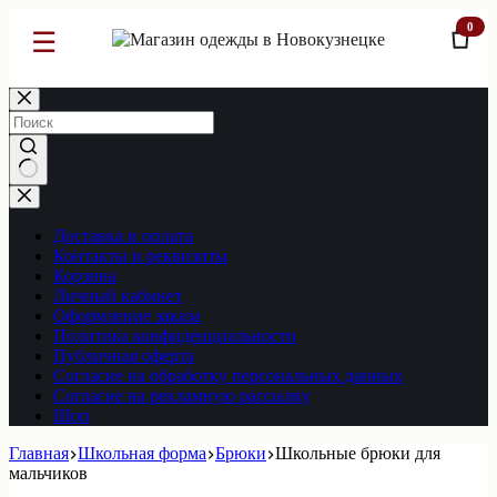
0
☰
Перейти
к
сути
Ничего
не
найдено
Доставка и оплата
Контакты и реквизиты
Корзина
Личный кабинет
Оформление заказа
Политика конфиденциальности
Публичная оферта
Согласие на обработку персональных данных
Согласие на рекламную рассылку
Шоп
Главная
Школьная форма
Брюки
Школьные брюки для
мальчиков