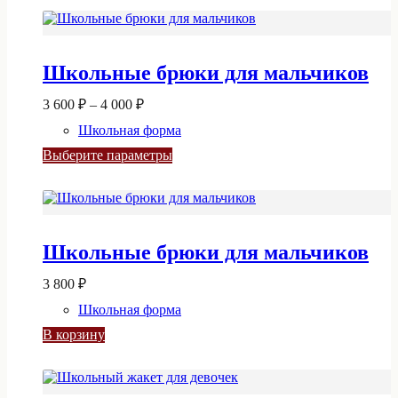
Школьные брюки для мальчиков
Диапазон
3 600
₽
–
4 000
₽
цен:
Школьная форма
3
600 ₽
Этот
Выберите параметры
–
товар
4
имеет
несколько
000 ₽
вариаций.
Опции
Школьные брюки для мальчиков
можно
выбрать
на
3 800
₽
странице
Школьная форма
товара.
В корзину