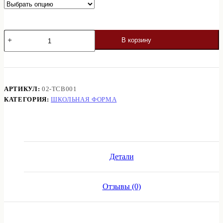
000 ₽
Количество
В корзину
товара
Школьные
брюки
для
мальчиков
АРТИКУЛ:
02-TCB001
КАТЕГОРИЯ:
ШКОЛЬНАЯ ФОРМА
Детали
Отзывы (0)