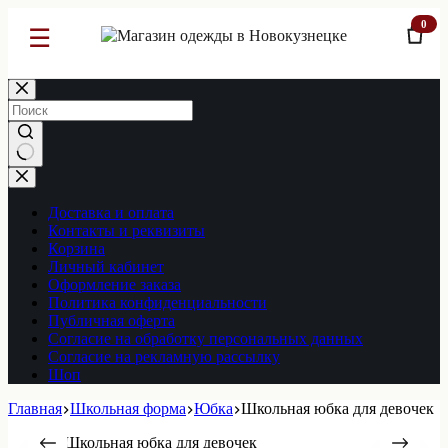
0
☰
Перейти
к
сути
Ничего
не
найдено
Доставка и оплата
Контакты и реквизиты
Корзина
Личный кабинет
Оформление заказа
Политика конфиденциальности
Публичная оферта
Согласие на обработку персональных данных
Согласие на рекламную рассылку
Шоп
Главная
Школьная форма
Юбка
Школьная юбка для девочек