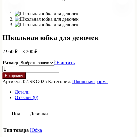
Школьная юбка для девочек
Диапазон
2 950
₽
–
3 200
₽
цен:
2
Размер
Очистить
950 ₽
Количество
–
товара
В корзину
3
Школьная
Артикул:
02-SKG025
Категория:
Школьная форма
юбка
200 ₽
для
Детали
девочек
Отзывы (0)
Пол
Девочки
Тип товара
Юбка