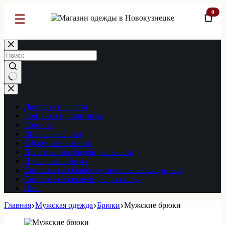
0
☰
Перейти
к
сути
Ничего
не
найдено
Доставка и оплата
Контакты и реквизиты
Корзина
Личный кабинет
Оформление заказа
Политика конфиденциальности
Публичная оферта
Согласие на обработку персональных данных
Согласие на рекламную рассылку
Шоп
Главная
Мужская одежда
Брюки
Мужские брюки