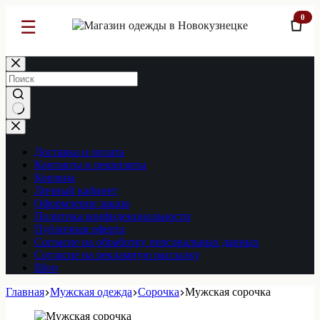
0
☰
Перейти
к
сути
Ничего
не
найдено
Доставка и оплата
Контакты и реквизиты
Корзина
Личный кабинет
Оформление заказа
Политика конфиденциальности
Публичная оферта
Согласие на обработку персональных данных
Согласие на рекламную рассылку
Шоп
Главная
Мужская одежда
Сорочка
Мужская сорочка