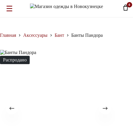
0
☰
Перейти
к
сути
Главная
Аксессуары
Бант
Банты Пандора
Распродано