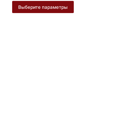
Этот
Выберите параметры
товар
имеет
несколько
вариаций.
Опции
можно
выбрать
на
странице
товара.