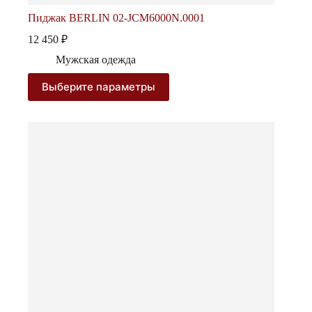
Пиджак BERLIN 02-JCM6000N.0001
12 450
₽
Мужская одежда
Этот
Выберите параметры
товар
имеет
несколько
вариаций.
Опции
можно
выбрать
на
странице
товара.