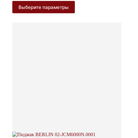
Этот
Выберите параметры
товар
имеет
несколько
вариаций.
Опции
можно
выбрать
на
странице
товара.