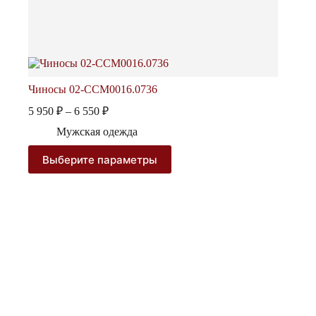
Чиносы 02-CCM0016.0736
Диапазон
5 950
₽
–
6 550
₽
цен:
Мужская одежда
5
950 ₽
Этот
Выберите параметры
–
товар
6
имеет
несколько
550 ₽
вариаций.
Опции
можно
выбрать
на
странице
товара.