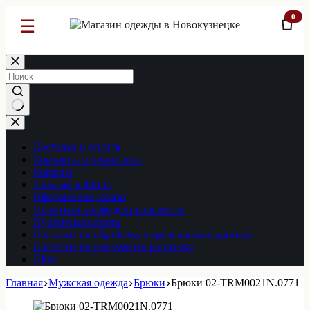
0
☰
Перейти
к
сути
Ничего
не
найдено
Доставка и оплата
Контакты и реквизиты
Корзина
Личный кабинет
Оформление заказа
Политика конфиденциальности
Публичная оферта
Согласие на обработку персональных данных
Согласие на рекламную рассылку
Шоп
Главная
Мужская одежда
Брюки
Брюки 02-TRM0021N.0771