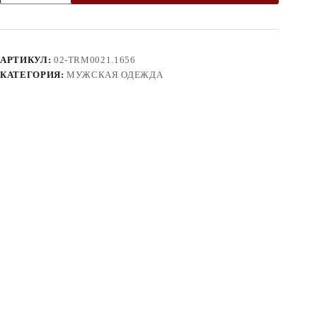
Брюки
02-
TRM0021.1656
АРТИКУЛ:
02-TRM0021.1656
КАТЕГОРИЯ:
МУЖСКАЯ ОДЕЖДА