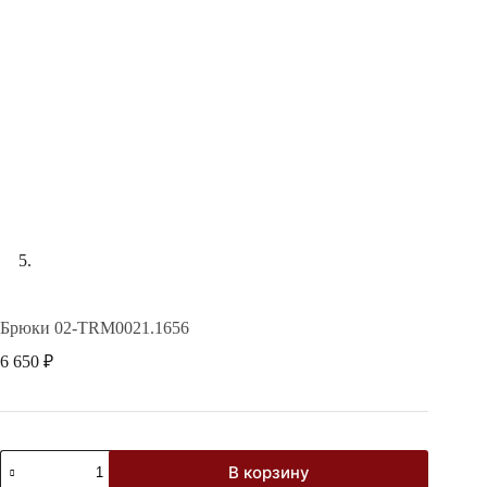
Брюки 02-TRM0021.1656
6 650
₽
Количество
В корзину
товара