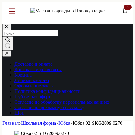
0
☰
Перейти
к
сути
Ничего
не
найдено
Доставка и оплата
Контакты и реквизиты
Корзина
Личный кабинет
Оформление заказа
Политика конфиденциальности
Публичная оферта
Согласие на обработку персональных данных
Согласие на рекламную рассылку
Шоп
Главная
Школьная форма
Юбка
Юбка 02-SKG2009.0270