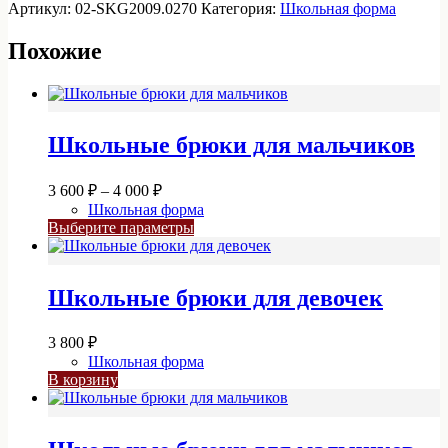
Юбка
Артикул:
02-SKG2009.0270
Категория:
Школьная форма
02-
SKG2009.0270
Похожие
Школьные брюки для мальчиков
Диапазон
3 600
₽
–
4 000
₽
цен:
Школьная форма
3
Этот
Выберите параметры
600 ₽
товар
–
имеет
4
несколько
Школьные брюки для девочек
вариаций.
000 ₽
Опции
можно
3 800
₽
выбрать
Школьная форма
на
В корзину
странице
товара.