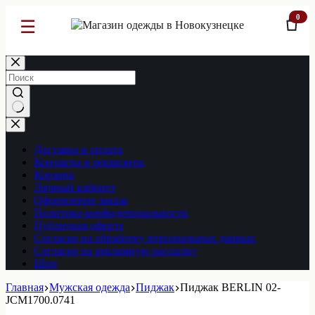
0
☰
Перейти
к
сути
Ничего
не
найдено
Доставка и оплата
Контакты и реквизиты
Корзина
Личный кабинет
Оформление заказа
Политика конфиденциальности
Публичная оферта
Согласие на обработку персональных данных
Согласие на рекламную рассылку
Шоп
Главная
Мужская одежда
Пиджак
Пиджак BERLIN 02-
JCM1700.0741