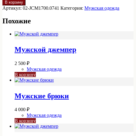
товара
В корзину
Пиджак
Артикул:
02-JCM1700.0741
Категория:
Мужская одежда
BERLIN
02-
Похожие
JCM1700.0741
Мужской джемпер
2 500
₽
Мужская одежда
В корзину
Мужские брюки
4 000
₽
Мужская одежда
В корзину