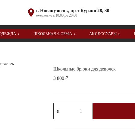
г. Новокузнецк, пр-т Курако 28, 30
ежедневно с 10:00 до 20:00
 ОДЕЖДА
ШКОЛЬНАЯ ФОРМА
АКСЕССУАРЫ
▾
▾
▾
евочек
Школьные брюки для девочек
3 800
₽
Количество
товара
Школьные
брюки
для
девочек