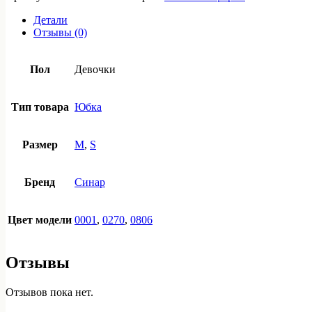
юбка
500 ₽
для
Детали
девочек
Отзывы (0)
Пол
Девочки
Тип товара
Юбка
Размер
M
,
S
Бренд
Синар
Цвет модели
0001
,
0270
,
0806
Отзывы
Отзывов пока нет.