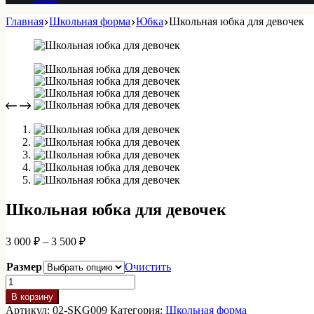
Главная
Школьная форма
Юбка
Школьная юбка для девочек
Школьная юбка для девочек
Диапазон
3 000
₽
–
3 500
₽
цен:
3
Размер
Очистить
000 ₽
Количество
–
товара
В корзину
3
Школьная
Артикул:
02-SKG009
Категория:
Школьная форма