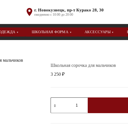
г. Новокузнецк, пр-т Курако 28, 30
ежедневно с 10:00 до 20:00
 ОДЕЖДА
ШКОЛЬНАЯ ФОРМА
АКСЕССУАРЫ
▾
▾
▾
я мальчиков
Школьная сорочка для мальчиков
3 250
₽
Количество
товара
Школьная
сорочка
для
мальчиков