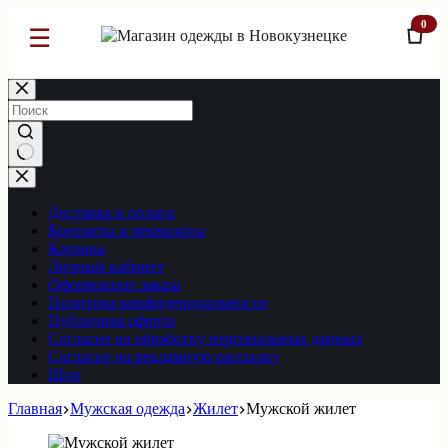
0
☰
Перейти
к
сути
Ничего
не
найдено
Доставка и оплата
Контакты и реквизиты
Корзина
Личный кабинет
Оформление заказа
Политика конфиденциальности
Публичная оферта
Согласие на обработку персональных данных
Согласие на рекламную рассылку
Шоп
Главная
Мужская одежда
Жилет
Мужской жилет