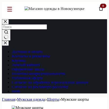
0
☰
Перейти
к
сути
Ничего
не
найдено
Доставка и оплата
Контакты и реквизиты
Корзина
Личный кабинет
Оформление заказа
Политика конфиденциальности
Публичная оферта
Согласие на обработку персональных данных
Согласие на рекламную рассылку
Шоп
Главная
Мужская одежда
Шорты
Мужские шорты