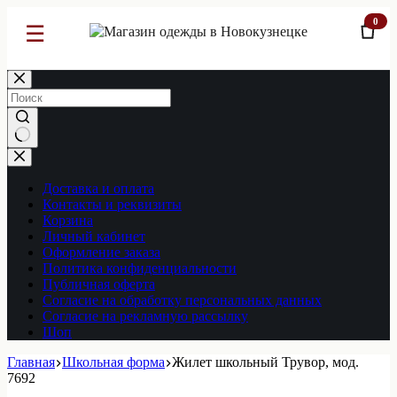
0
☰
Перейти
к
сути
Ничего
не
найдено
Доставка и оплата
Контакты и реквизиты
Корзина
Личный кабинет
Оформление заказа
Политика конфиденциальности
Публичная оферта
Согласие на обработку персональных данных
Согласие на рекламную рассылку
Шоп
Главная
Школьная форма
Жилет школьный Трувор, мод.
7692