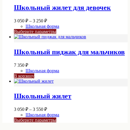
Школьный жилет для девочек
Диапазон
3 050
₽
–
3 250
₽
цен:
Школьная форма
3
Этот
Выберите параметры
050 ₽
товар
–
имеет
3
несколько
Школьный пиджак для мальчиков
вариаций.
250 ₽
Опции
можно
7 350
₽
выбрать
Школьная форма
на
В корзину
странице
товара.
Школьный жилет
Диапазон
3 050
₽
–
3 550
₽
цен:
Школьная форма
3
Этот
Выберите параметры
050 ₽
товар