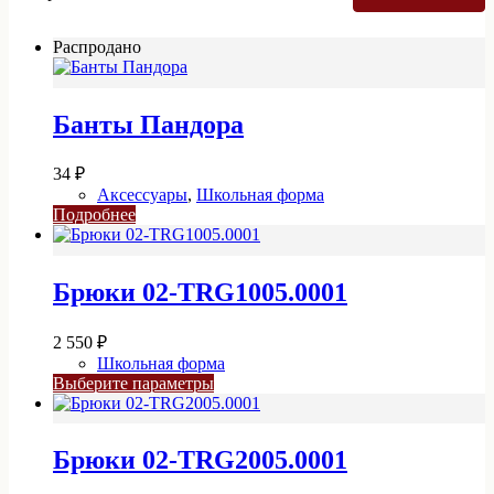
Распродано
Банты Пандора
34
₽
Аксессуары
,
Школьная форма
Подробнее
Брюки 02-TRG1005.0001
2 550
₽
Школьная форма
Этот
Выберите параметры
товар
имеет
несколько
Брюки 02-TRG2005.0001
вариаций.
Опции