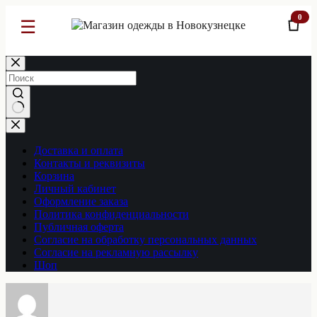
0
☰
Перейти
к
сути
Ничего
не
найдено
Доставка и оплата
Контакты и реквизиты
Корзина
Личный кабинет
Оформление заказа
Политика конфиденциальности
Публичная оферта
Согласие на обработку персональных данных
Согласие на рекламную рассылку
Шоп