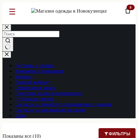
0
☰
Перейти
к
сути
Ничего
не
найдено
Доставка и оплата
Контакты и реквизиты
Корзина
Личный кабинет
Оформление заказа
Политика конфиденциальности
Публичная оферта
Согласие на обработку персональных данных
Согласие на рекламную рассылку
Шоп
ФИЛЬТРЫ
Показаны все (10)