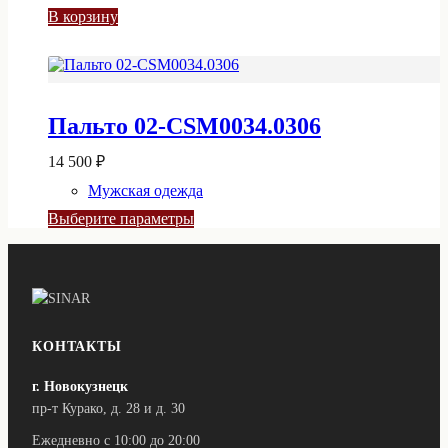
В корзину
Пальто 02-CSM0034.0306
14 500
₽
Мужская одежда
Этот
Выберите параметры
товар
имеет
несколько
вариаций.
Опции
можно
выбрать
КОНТАКТЫ
на
странице
г. Новокузнецк
товара.
пр-т Курако, д. 28 и д. 30
Ежедневно с 10:00 до 20:00