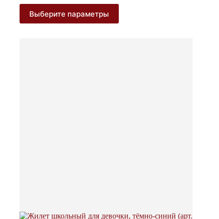
800 ₽
Этот
Выберите параметры
–
товар
2
имеет
несколько
150 ₽
вариаций.
Опции
можно
выбрать
на
странице
товара.