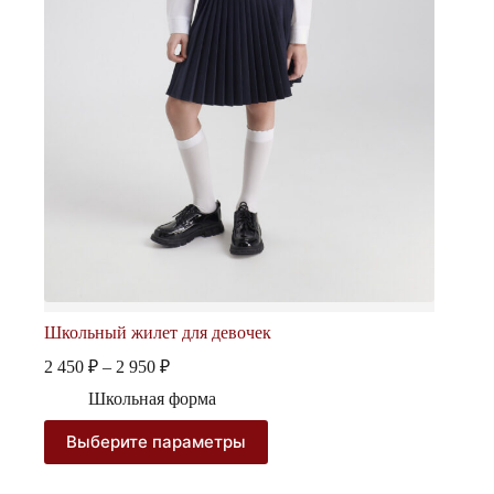
Школьный жилет для девочек
Диапазон
2 450
₽
–
2 950
₽
цен:
Школьная форма
2
450 ₽
Этот
Выберите параметры
–
товар
2
имеет
несколько
950 ₽