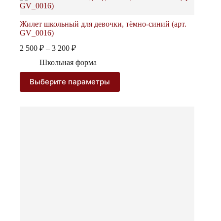
Жилет школьный для девочки, тёмно-синий (арт.
GV_0016)
Диапазон
2 500
₽
–
3 200
₽
цен:
Школьная форма
2
500 ₽
Этот
Выберите параметры
–
товар
3
имеет
несколько
200 ₽
вариаций.
Опции
можно
выбрать
на
странице
товара.