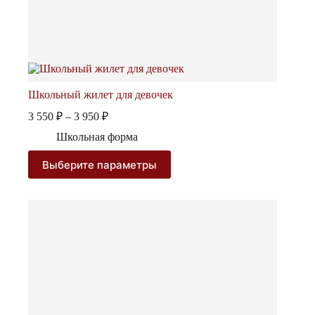
Школьный жилет для девочек
Диапазон
3 550
₽
–
3 950
₽
цен:
Школьная форма
3
550 ₽
Этот
Выберите параметры
–
товар
3
имеет
несколько
950 ₽
вариаций.
Опции
можно
выбрать
на
странице
товара.