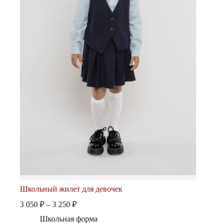
Школьный жилет для девочек
Диапазон
3 050
₽
–
3 250
₽
цен:
Школьная форма
3