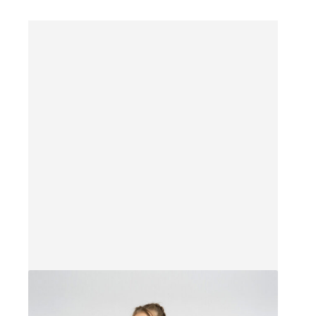
3
имеет
несколько
000 ₽
вариаций.
Опции
можно
выбрать
на
странице
товара.