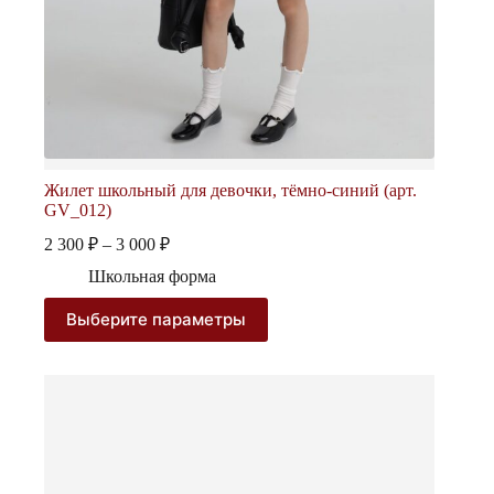
Жилет школьный для девочки, тёмно-синий (арт.
GV_012)
Диапазон
2 300
₽
–
3 000
₽
цен:
Школьная форма
2
300 ₽
Этот
Выберите параметры
–
товар
3
имеет
несколько
000 ₽
вариаций.
Опции
можно
выбрать
на
странице