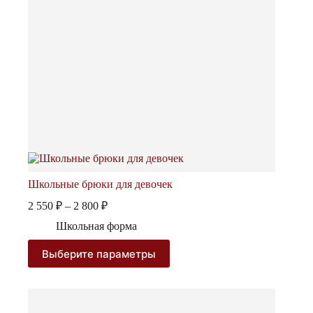
Школьные брюки для девочек
Диапазон
2 550
₽
–
2 800
₽
цен:
Школьная форма
2
550 ₽
Этот
Выберите параметры
–
товар
2
имеет
несколько
800 ₽
вариаций.
Опции