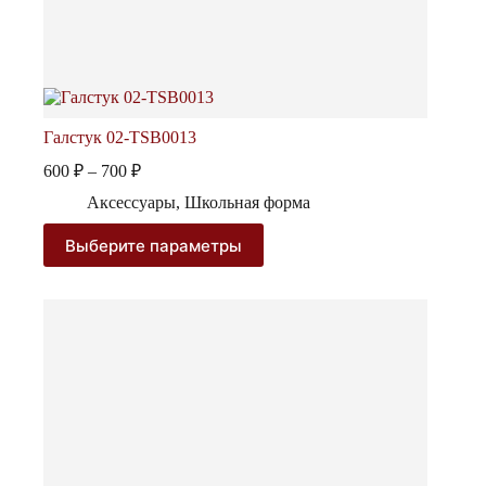
Галстук 02-TSB0013
Диапазон
600
₽
–
700
₽
цен:
Аксессуары
,
Школьная форма
600 ₽
–
Этот
Выберите параметры
товар
700 ₽
имеет
несколько
вариаций.
Опции
можно
выбрать
на
странице
товара.