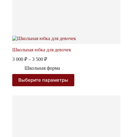
Школьная юбка для девочек
Диапазон
3 000
₽
–
3 500
₽
цен:
Школьная форма
3
000 ₽
Этот
Выберите параметры
–
товар
3
имеет
несколько
500 ₽
вариаций.
Опции
можно
выбрать
на
странице
товара.