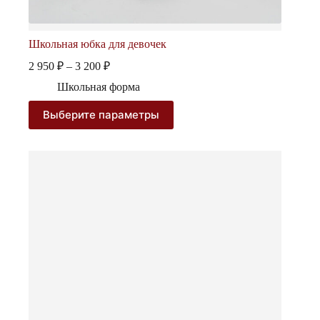
Школьная юбка для девочек
Диапазон
2 950
₽
–
3 200
₽
цен:
Школьная форма
2
950 ₽
Этот
Выберите параметры
–
товар
3
имеет
несколько
200 ₽
вариаций.
Опции
можно
выбрать
на
странице
товара.