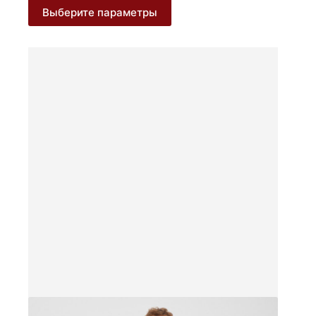
500 ₽
Этот
Выберите параметры
–
товар
3
имеет
несколько
200 ₽
вариаций.
Опции
можно
выбрать
на
странице
товара.