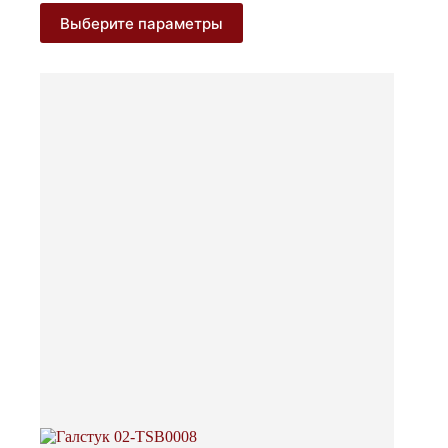
800 ₽
Этот
Выберите параметры
–
товар
5
имеет
несколько
500 ₽
вариаций.
Опции
можно
выбрать
на
странице
товара.