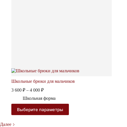
Школьные брюки для мальчиков
Диапазон
3 600
₽
–
4 000
₽
цен:
Школьная форма
3
600 ₽
Этот
Выберите параметры
–
товар
4
имеет
несколько
000 ₽
Далее
вариаций.