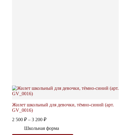
на
странице
товара.
Жилет школьный для девочки, тёмно-синий (арт.
GV_0016)
Диапазон
2 500
₽
–
3 200
₽
цен:
Школьная форма
2