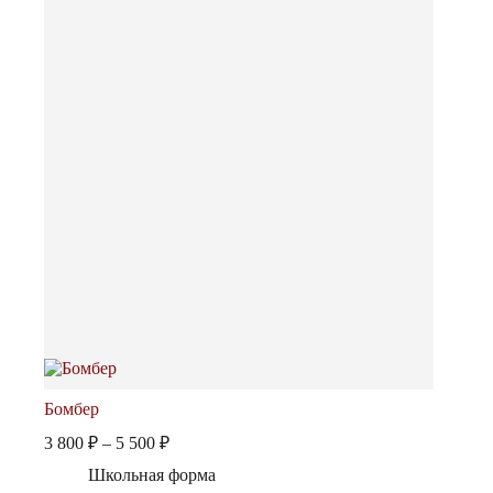
Бомбер
Диапазон
3 800
₽
–
5 500
₽
цен:
Школьная форма
3