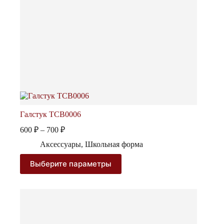
Галстук TCB0006
Диапазон
600
₽
–
700
₽
цен:
Аксессуары
,
Школьная форма
600 ₽
–
Этот
Выберите параметры
товар
700 ₽
имеет
несколько
вариаций.
Опции
можно
выбрать