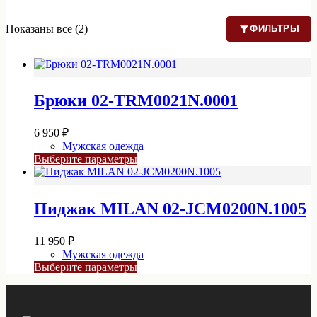
Показаны все (2)
ФИЛЬТРЫ
Брюки 02-TRM0021N.0001
6 950
₽
Мужская одежда
Этот
Выберите параметры
товар
имеет
несколько
Пиджак MILAN 02-JCM0200N.1005
вариаций.
Опции
можно
11 950
₽
выбрать
Мужская одежда
на
Этот
Выберите параметры
странице
товар
товара.
имеет
несколько