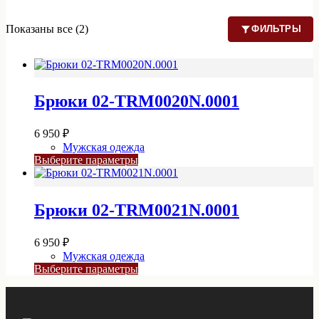
Показаны все (2)
ФИЛЬТРЫ
Брюки 02-TRM0020N.0001
6 950
₽
Мужская одежда
Этот
Выберите параметры
товар
имеет
несколько
Брюки 02-TRM0021N.0001
вариаций.
Опции
можно
6 950
₽
выбрать
Мужская одежда
на
Этот
Выберите параметры
странице
товар
товара.
имеет
несколько