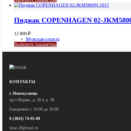
странице
товар
товара.
имеет
несколько
Пиджак COPENHAGEN 02-JKM5800
вариаций.
Опции
можно
12 800
₽
выбрать
Мужская одежда
на
Этот
Выберите параметры
странице
товар
товара.
имеет
несколько
вариаций.
Опции
можно
выбрать
КОНТАКТЫ
на
странице
г. Новокузнецк
товара.
пр-т Курако, д. 28 и д. 30
Ежедневно с 10:00 до 20:00
8 (3843) 74-05-80
sinar.28@mail.ru