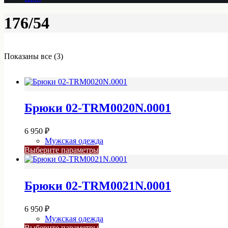
176/54
Показаны все (3)
Брюки 02-TRM0020N.0001
6 950
₽
Мужская одежда
Этот
Выберите параметры
товар
имеет
несколько
Брюки 02-TRM0021N.0001
вариаций.
Опции
можно
6 950
₽
выбрать
Мужская одежда
на
Этот
Выберите параметры