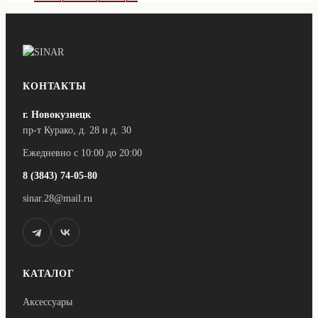
товар
имеет
несколько
вариаций.
Опции
можно
выбрать
КОНТАКТЫ
на
странице
г. Новокузнецк
товара.
пр-т Курако, д. 28 и д. 30
Ежедневно с 10:00 до 20:00
8 (3843) 74-05-80
sinar.28@mail.ru
КАТАЛОГ
Аксессуары