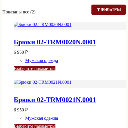
ФИЛЬТРЫ
Показаны все (2)
Брюки 02-TRM0020N.0001
6 950
₽
Мужская одежда
Этот
Выберите параметры
товар
имеет
несколько
вариаций.
Опции
Брюки 02-TRM0021N.0001
можно
выбрать
на
6 950
₽
странице
Мужская одежда
товара.
Этот
Выберите параметры