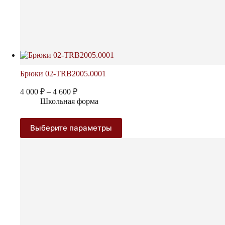
Брюки 02-TRB2005.0001
Диапазон
4 000
₽
–
4 600
₽
цен:
Школьная форма
4
000 ₽
Этот
Выберите параметры
–
товар
4
имеет
600 ₽
несколько
вариаций.
Опции
можно
выбрать
на
странице
товара.