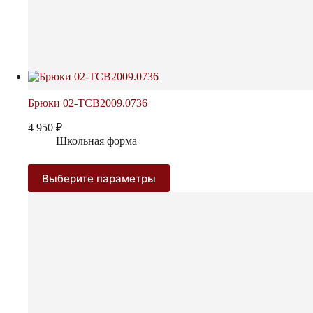
Брюки 02-TCB2009.0736
4 950
₽
Школьная форма
Этот
Выберите параметры
товар
имеет
несколько
вариаций.
Опции
можно
выбрать
на
странице
товара.