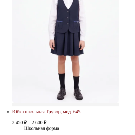
Юбка школьная Трувор, мод. 645
Диапазон
2 450
₽
–
2 600
₽
цен:
Школьная форма
2