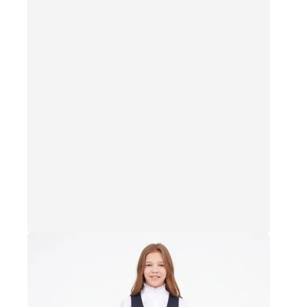
несколько
вариаций.
Опции
можно
выбрать
на
странице
товара.