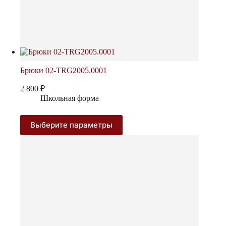
Брюки 02-TRG2005.0001
2 800
₽
Школьная форма
Этот
Выберите параметры
товар
имеет
несколько
вариаций.
Опции
можно
выбрать
на
странице
товара.