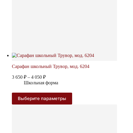
Сарафан школьный Трувор, мод. 6204
Диапазон
3 650
₽
–
4 050
₽
цен:
Школьная форма
3
650 ₽
Этот
Выберите параметры
–
товар
4
имеет
050 ₽
несколько
вариаций.
Опции
можно
выбрать