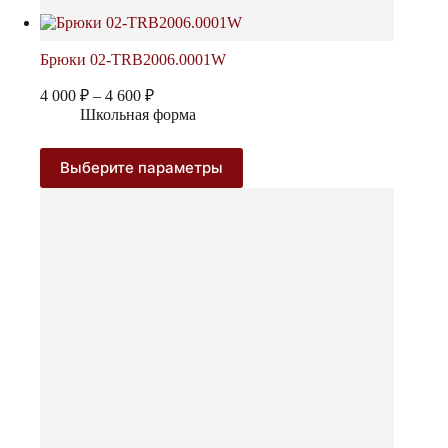
Брюки 02-TRB2006.0001W
Диапазон
4 000
₽
–
4 600
₽
цен:
Школьная форма
4
000 ₽
Этот
Выберите параметры
–
товар
4
имеет
600 ₽
несколько
вариаций.
Опции
можно
выбрать
на
странице
товара.