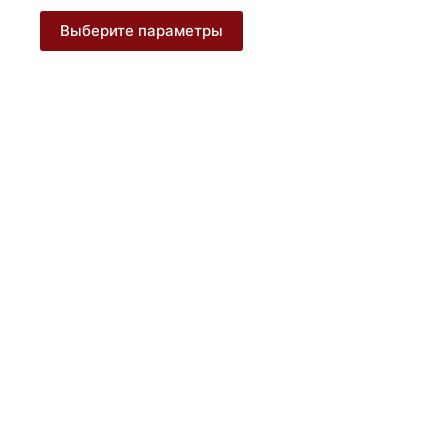
450 ₽
Этот
Выберите параметры
–
товар
2
имеет
600 ₽
несколько
вариаций.
Опции
можно
выбрать
на
странице
товара.