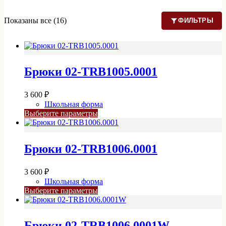
Показаны все (16)
ФИЛЬТРЫ
Брюки 02-TRB1005.0001
3 600
₽
Школьная форма
Этот
Выберите параметры
товар
имеет
несколько
Брюки 02-TRB1006.0001
вариаций.
Опции
можно
3 600
₽
выбрать
Школьная форма
на
Этот
Выберите параметры
странице
товар
товара.
имеет
несколько
Брюки 02-TRB1006.0001W