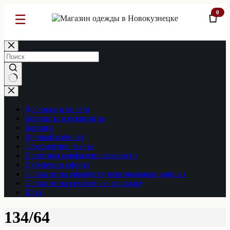
0
☰
Перейти
к
сути
Ничего
не
найдено
Доставка и оплата
Контакты и реквизиты
Корзина
Личный кабинет
Оформление заказа
Политика конфиденциальности
Публичная оферта
Согласие на обработку персональных данных
Согласие на рекламную рассылку
Шоп
134/64