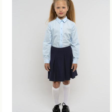
Опции
можно
выбрать
на
странице
товара.