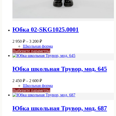
Юбка 02-SKG1025.0001
Диапазон
2 950
₽
–
3 200
₽
цен:
Школьная форма
2
Этот
Выберите параметры
950 ₽
товар
–
имеет
3
несколько
Юбка школьная Трувор, мод. 645
вариаций.
200 ₽
Опции
можно
Диапазон
2 450
₽
–
2 600
₽
выбрать
цен:
Школьная форма
на
2
Этот
Выберите параметры
странице
450 ₽
товар
товара.
–
имеет
2
несколько
Юбка школьная Трувор, мод. 687
вариаций.
600 ₽
Опции