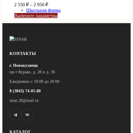
можно
Диапазон
2 550
₽
–
2 950
₽
выбрать
цен:
Школьная форма
на
2
Этот
Выберите параметры
странице
550 ₽
товар
товара.
–
имеет
2
несколько
вариаций.
950 ₽
Опции
можно
выбрать
КОНТАКТЫ
на
странице
г. Новокузнецк
товара.
пр-т Курако, д. 28 и д. 30
Ежедневно с 10:00 до 20:00
8 (3843) 74-05-80
sinar.28@mail.ru
КАТАЛОГ