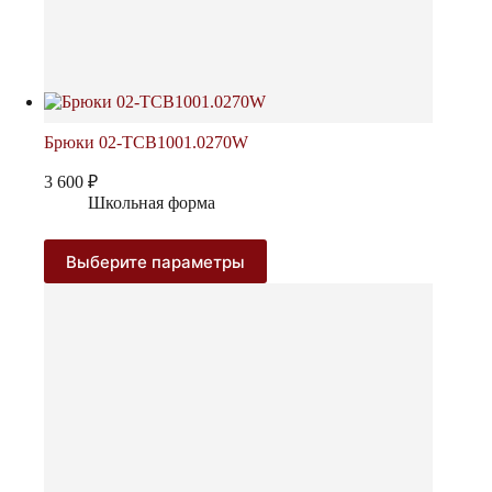
Брюки 02-TCB1001.0270W
3 600
₽
Школьная форма
Этот
Выберите параметры
товар
имеет
несколько
вариаций.
Опции
можно
выбрать
на
странице
товара.