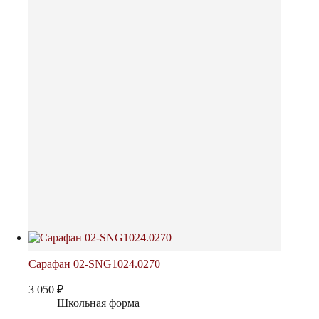
вариаций.
Опции
можно
выбрать
на
странице
товара.
Сарафан 02-SNG1024.0270
3 050
₽
Школьная форма