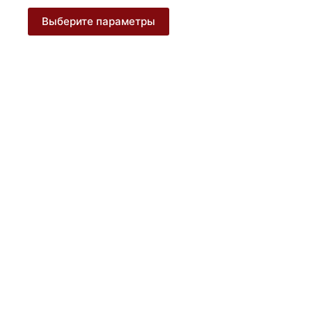
Этот
Выберите параметры
товар
имеет
несколько
вариаций.
Опции
можно
выбрать
на
странице
товара.