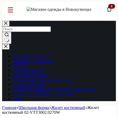
0
☰
Перейти
к
сути
Ничего
не
найдено
Доставка и оплата
Контакты и реквизиты
Корзина
Личный кабинет
Оформление заказа
Политика конфиденциальности
Публичная оферта
Согласие на обработку персональных данных
Согласие на рекламную рассылку
Шоп
Главная
Школьная форма
Жилет костюмный
Жилет
костюмный 02-VTT3002.0270W