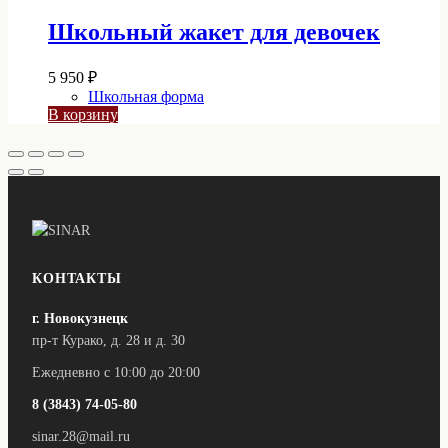
4
несколько
Школьный жакет для девочек
вариаций.
000 ₽
Опции
можно
5 950
₽
выбрать
Школьная форма
на
В корзину
странице
товара.
КОНТАКТЫ
г. Новокузнецк
пр-т Курако, д. 28 и д. 30
Ежедневно с 10:00 до 20:00
8 (3843) 74-05-80
sinar.28@mail.ru