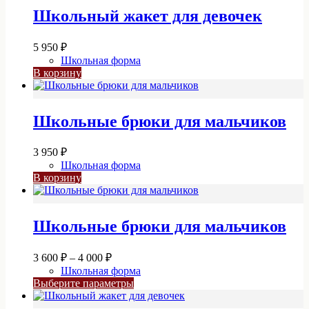
Школьный жакет для девочек
5 950
₽
Школьная форма
В корзину
Школьные брюки для мальчиков
3 950
₽
Школьная форма
В корзину
Школьные брюки для мальчиков
Диапазон
3 600
₽
–
4 000
₽
цен:
Школьная форма
3
Этот
Выберите параметры
600 ₽
товар
–
имеет